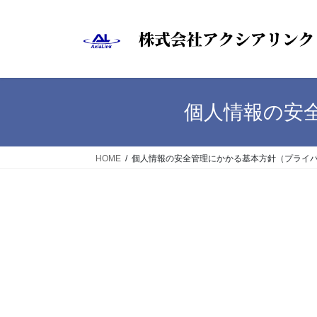
コ
ナ
ン
ビ
テ
ゲ
ン
ー
ツ
シ
へ
ョ
個人情報の安
ス
ン
キ
に
ッ
移
HOME
個人情報の安全管理にかかる基本方針（プライ
プ
動